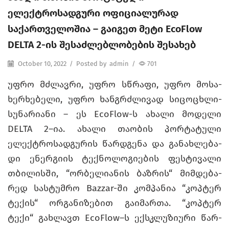
ელექტროსადგური ოფიციალურად
საქართველოშია – გაიგეთ მეტი EcoFlow
DELTA 2-ის შესაძლებლობების შესახებ
October 10, 2022
/
Posted by
admin
/
701
უფრო მძლავ­რი, უფრო სწრა­ფი, უფრო მო­სა­
ხერ­ხე­ბე­ლი, უფრო ხან­გრძლი­ვად სი­ცო­ცხლი­
სუ­ნა­რი­ა­ნი – ეს EcoFlow-ს ახა­ლი მო­დე­ლი
DELTA 2–ია. ახა­ლი თა­ო­ბის პორ­ტა­ტუ­ლი
ელექტრო­სად­გუ­რის წარ­დგე­ნა და გა­ნახ­ლე­ბა­
დი ენერ­გი­ის ტექ­ნო­ლო­გი­ე­ბის ფეს­ტი­ვა­ლი
თბი­ლის­ში, “ორ­ბე­ლი­ა­ნის ბაზ­რის“ მიმ­დე­ბა­
რედ სას­ტუმ­რო Bazzar-ში კომ­პა­ნია “კოპ­ტერ
ტე­ქის“ ორ­გა­ნი­ზე­ბით გა­ი­მარ­თა. “კოპ­ტერ
ტექი“ გახ­ლავთ EcoFlow–ს ექ­სკლუ­ზი­უ­რი წარ­