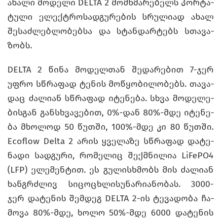
ახა­ლი მო­დე­ლი DELTA 2 მომ­ხმა­რე­ბელს პორ­ტა­
ტუ­ლი ელექტრო­სად­გუ­რე­ბის სრუ­ლი­ად ახალ
შე­საძ­ლებ­ლო­ბებ­სა და სტან­დარ­ტებს სთა­ვა­
ზობს.
DELTA 2 წინა მო­დელ­თან შე­და­რე­ბით 7-ჯერ
უფრო სწრა­ფად ტე­ნის მო­წყო­ბი­ლო­ბებს. თა­ვა­
დაც ძა­ლი­ან სწრა­ფად იტე­ნე­ბა. სხვა მო­დე­ლე­
ბის­გან გან­სხვა­ვე­ბით, 0%-დან 80%-მდე იტე­ნე­
ბა მხო­ლოდ 50 წუთ­ში, 100%-მდე კი 80 წუთ­ში.
Ecoflow Delta 2 არის ყვე­ლა­ზე სწრა­ფად და­ტე­
ნა­დი სად­გუ­რი, რო­მე­ლიც შექ­მნი­ლია LiFePO4
(LFP) ელე­მენ­ტით. ეს გუ­ლის­ხმობს მის ძა­ლი­ან
ხან­გრძლივ სი­ცო­ცხლი­სუ­ნა­რი­ა­ნო­ბას. 3000-
ჯერ და­ტე­ნის შემ­დეგ DELTA 2-ის ტე­ვა­დო­ბა ჩა­
მო­ვა 80%-მდე, ხოლო 50%-მდე 6000 და­ტე­ნის