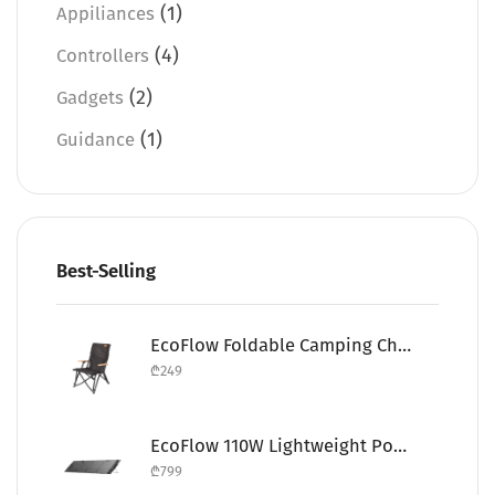
(1)
Appiliances
(4)
Controllers
(2)
Gadgets
(1)
Guidance
Best-Selling
EcoFlow Foldable Camping Chair
₾
249
EcoFlow 110W Lightweight Portable Solar Panel
₾
799