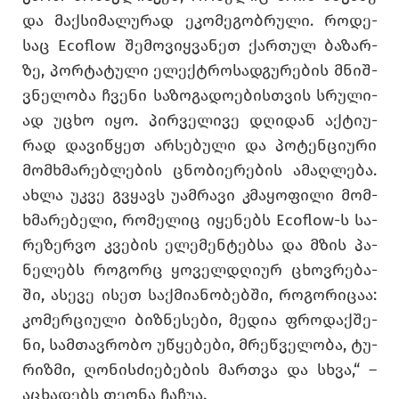
და მაქ­სი­მა­ლუ­რად ეკო­მე­გობ­რუ­ლი. რო­დე­
საც Ecoflow შე­მო­ვიყ­ვა­ნეთ ქარ­თულ ბა­ზარ­
ზე, პორ­ტა­ტუ­ლი ელექტრო­სად­გუ­რე­ბის მნიშ­
ვნე­ლო­ბა ჩვე­ნი სა­ზო­გა­დო­ე­ბის­თვის სრუ­ლი­
ად უცხო იყო. პირ­ვე­ლი­ვე დღი­დან აქ­ტი­უ­
რად და­ვი­წყეთ არ­სე­ბუ­ლი და პო­ტენ­ცი­უ­რი
მომ­ხმა­რებ­ლე­ბის ცნო­ბი­ე­რე­ბის ამაღ­ლე­ბა.
ახლა უკვე გვყავს უამ­რა­ვი კმა­ყო­ფი­ლი მომ­
ხმა­რე­ბე­ლი, რო­მე­ლიც იყე­ნებს Ecoflow-ს სა­
რე­ზერ­ვო კვე­ბის ელე­მენ­ტებ­სა და მზის პა­
ნე­ლებს რო­გორც ყო­ველ­დღი­ურ ცხოვ­რე­ბა­
ში, ასე­ვე ისეთ საქ­მი­ა­ნო­ბებ­ში, რო­გო­რი­ცაა:
კო­მერ­ცი­უ­ლი ბიზ­ნე­სე­ბი, მე­დია ფრო­დაქ­შე­
ნი, სამ­თავ­რო­ბო უწყე­ბე­ბი, მრეწ­ვე­ლო­ბა, ტუ­
რიზ­მი, ღო­ნის­ძი­ე­ბე­ბის მარ­თვა და სხვა,“ –
აცხა­დებს თე­ო­ნა ჩა­ჩუა.