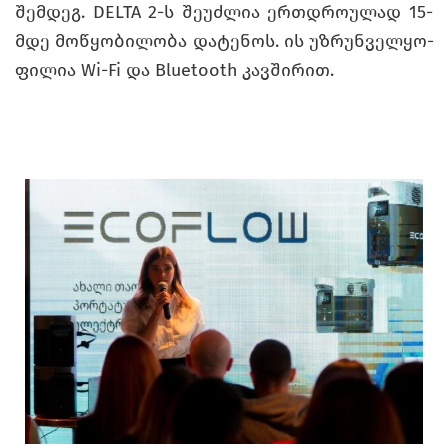
შემ­დეგ. DELTA 2-ს შე­უძ­ლია ერ­თდრო­უ­ლად 15-
მდე მო­წყო­ბი­ლო­ბა და­ტე­ნოს. ის უზ­რუნ­ველ­ყო­
ფი­ლია Wi-Fi და Bluetooth კავ­ში­რით.