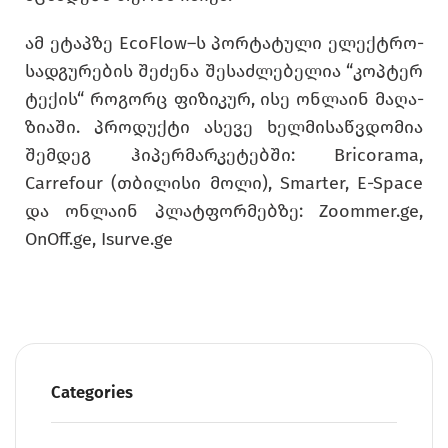
ამ ეტაპ­ზე EcoFlow–ს პორ­ტა­ტუ­ლი ელექტრო­
სად­გუ­რე­ბის შე­ძე­ნა შე­საძ­ლე­ბე­ლია “კოპ­ტერ
ტე­ქის“ რო­გორც ფი­ზი­კურ, ისე ონ­ლა­ინ მა­ღა­
ზი­ა­ში. პრო­დუქ­ტი ასე­ვე ხელ­მი­საწ­ვდო­მია
შემ­დეგ ჰი­პერ­მარ­კე­ტებ­ში: Bricorama,
Carrefour (თბი­ლი­სი მოლი), Smarter, E-Space
და ონ­ლა­ინ პლატ­ფორ­მებ­ზე: Zoommer.ge,
OnOff.ge, Isurve.ge
Categories