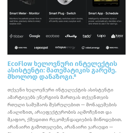
EcoFlow ხელოვნური ინტელექტის
ასისტენტი: მათემატიკის გარეშე.
მხოლოდ დანაზოგი.⁸
თქვენი ხელოვნური ინტელექტის ასისტენტი
ამარტივებს ენერგიის მართვას თქვენთვის
რთული სამუშაოს შესრულებით — მონაცემების
ანალიზით, არაეფექტურობის აღმოჩენით და
მკაფიო, ქმედითი რეკომენდაციების მიწოდებით.
არანაირი გამოთვლები, არანაირი ვარაუდი —