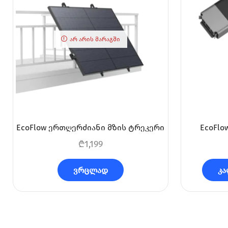
ᲐᲠ ᲐᲠᲘᲡ ᲛᲐᲠᲐᲒᲨᲘ
EcoFlow ერთღერძიანი მზის ტრეკერი
EcoFlo
₾
1,199
ვრცლად
კა