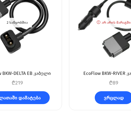
2 ᲡᲐᲬᲧᲝᲑᲨᲘᲐ
ᲐᲠ ᲐᲠᲘᲡ ᲛᲐᲠᲐᲒᲨᲘ
w BKW-DELTA EB კაბელი
EcoFlow BKW-RIVER 
₾
219
₾
89
ლათაში დამატება
ვრცლად