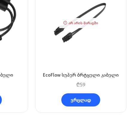
ᲐᲠ ᲐᲠᲘᲡ ᲛᲐᲠᲐᲒᲨᲘ
კაბელი
EcoFlow სუპერ ბრტყელი კაბელი
₾
59
ვრცლად