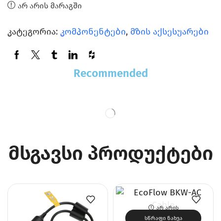
არ არის მარაგში
კატეგორია:
კომპონენტები
,
მზის აქსესუარები
Recommended
მსგავსი პროდუქტები
ᲐᲠ ᲐᲠᲘᲡ
ᲛᲐᲠᲐᲒᲨᲘ
ᲡᲬᲠᲐᲤᲘ ᲜᲐᲮᲕᲐ