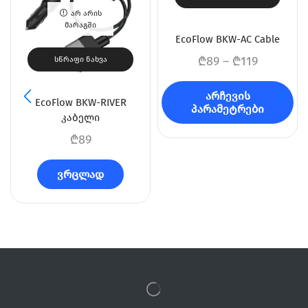
ᲐᲠ ᲐᲠᲘᲡ
ᲛᲐᲠᲐᲒᲨᲘ
EcoFlow BKW-AC Cable
₾
89
–
₾
119
ᲡᲬᲠᲐᲤᲘ ᲜᲐᲮᲕᲐ
არჩევის
EcoFlow BKW-RIVER
პარამეტრები
კაბელი
₾
89
ვრცლად