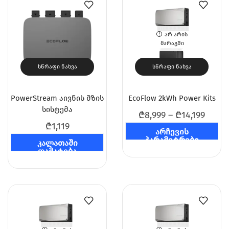
ᲐᲠ ᲐᲠᲘᲡ
ᲛᲐᲠᲐᲒᲨᲘ
ᲡᲬᲠᲐᲤᲘ ᲜᲐᲮᲕᲐ
ᲡᲬᲠᲐᲤᲘ ᲜᲐᲮᲕᲐ
PowerStream აივნის მზის
EcoFlow 2kWh Power Kits
სისტემა
₾
8,999
–
₾
14,199
₾
1,119
არჩევის
პარამეტრები
კალათაში
დამატება