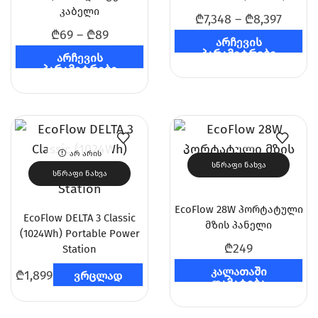
კაბელი
₾
7,348
–
₾
8,397
₾
69
–
₾
89
არჩევის
პარამეტრები
არჩევის
პარამეტრები
ᲐᲠ ᲐᲠᲘᲡ
ᲡᲬᲠᲐᲤᲘ ᲜᲐᲮᲕᲐ
ᲛᲐᲠᲐᲒᲨᲘ
ᲡᲬᲠᲐᲤᲘ ᲜᲐᲮᲕᲐ
EcoFlow 28W პორტატული
EcoFlow DELTA 3 Classic
მზის პანელი
(1024Wh) Portable Power
₾
249
Station
კალათაში
₾
1,899
ვრცლად
დამატება